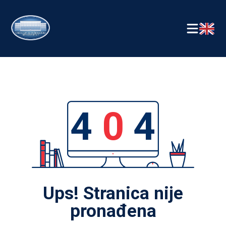
4
0
4
Ups! Stranica nije
pronađena