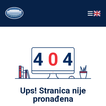
4
0
4
Ups! Stranica nije
pronađena