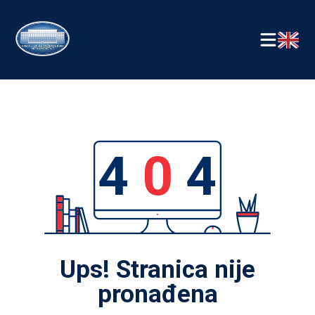
4
0
4
Ups! Stranica nije
pronađena