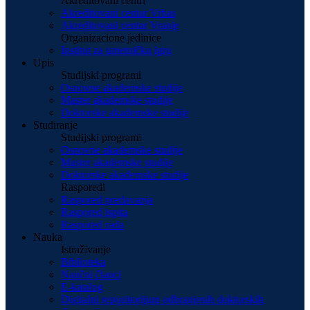
Akreditovani centri
Akreditovani centar Vrbas
Akreditovani centar Vranje
Organizacione jedinice
Institut za umetničku igru
Upis
Studijski programi
Osnovne akademske studije
Master akademske studije
Doktorske akademske studije
Studiranje
Studijski programi
Osnovne akademske studije
Master akademske studije
Doktorske akademske studije
Rasporedi
Raspored predavanja
Raspored ispita
Raspored rada
Nauka
Istraživanje
Biblioteka
Naučni članci
E-katalog
Digitalni repozitorijum odbranjenih doktorskih