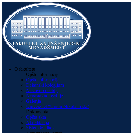
O fakultetu
Opšte informacije
Opšte informacije
Dekanski kolegijum
Nastavno osoblje
Nenastavno osoblje
Galerija
Univerzitet "Union-Nikola Tesla"
Dokumenta
Opšta akta
Akreditacija
Sistem kvaliteta