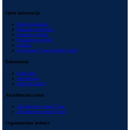
Opšte informacije
Opšte informacije
Dekanski kolegijum
Nastavno osoblje
Nenastavno osoblje
Galerija
Univerzitet "Union-Nikola Tesla"
Dokumenta
Opšta akta
Akreditacija
Sistem kvaliteta
Akreditovani centri
Akreditovani centar Vrbas
Akreditovani centar Vranje
Organizacione jedinice