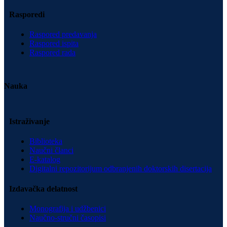
Rasporedi
Raspored predavanja
Raspored ispita
Raspored rada
Nauka
Istraživanje
Biblioteka
Naučni članci
E-katalog
Digitalni repozitorijum odbranjenih doktorskih disertacija
Izdavačka delatnost
Monografija i udžbenici
Naučno-stručni časopisi