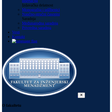
disertacija
Izdavačka delatnost
Monografija i udžbenici
Naučno-stručni časopisi
Saradnja
Međunarodna saradnja
Privredna saradnja
Vesti
Kontakt
O fakultetu