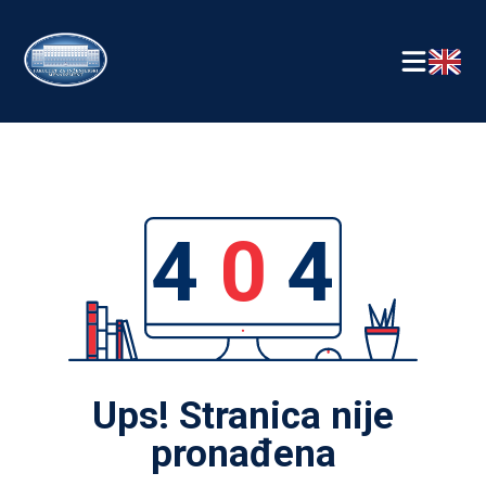
4
0
4
Ups! Stranica nije
pronađena