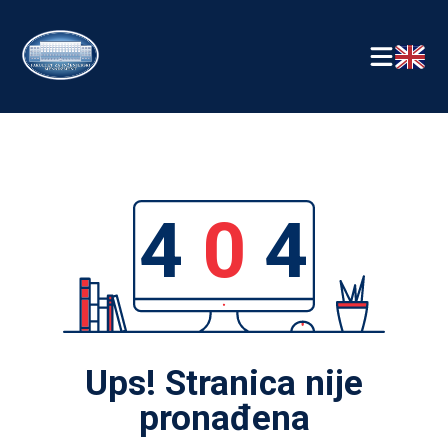
4
0
4
Ups! Stranica nije
pronađena