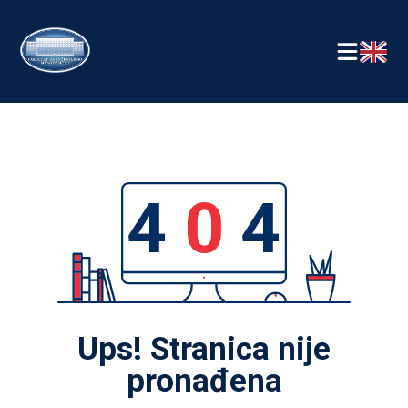
4
0
4
Ups! Stranica nije
pronađena