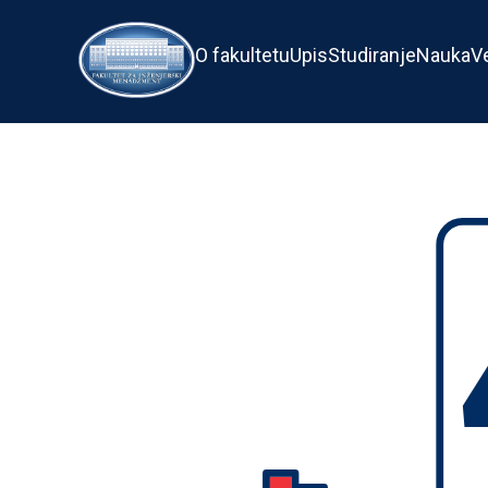
O fakultetu
Upis
Studiranje
Nauka
V