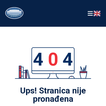
4
0
4
Ups! Stranica nije
pronađena