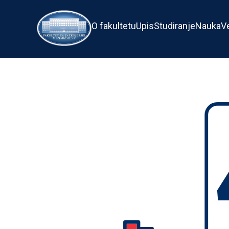
O fakultetu
Upis
Studiranje
Nauka
V