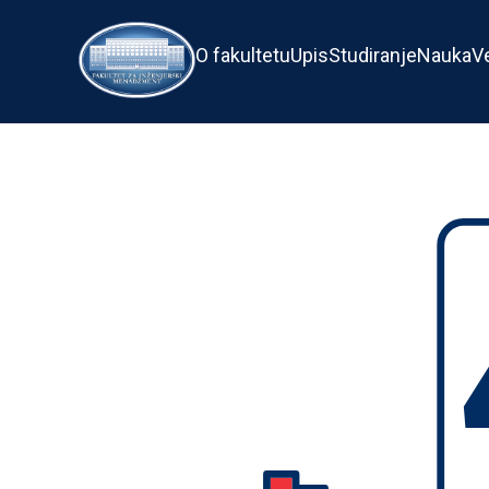
O fakultetu
Upis
Studiranje
Nauka
V