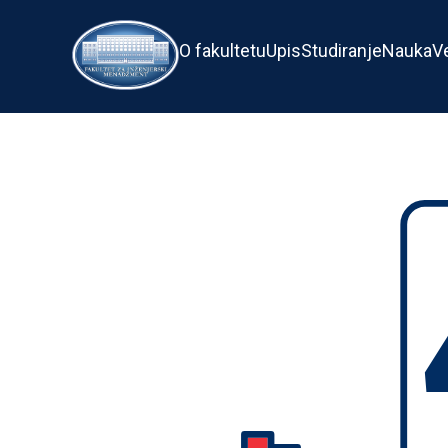
O fakultetu
Upis
Studiranje
Nauka
V