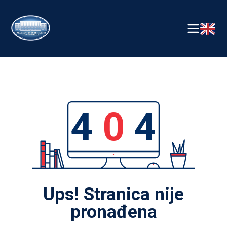
4
0
4
Ups! Stranica nije
pronađena