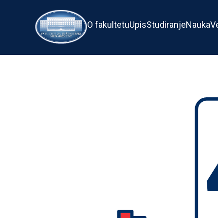
O fakultetu
Upis
Studiranje
Nauka
V