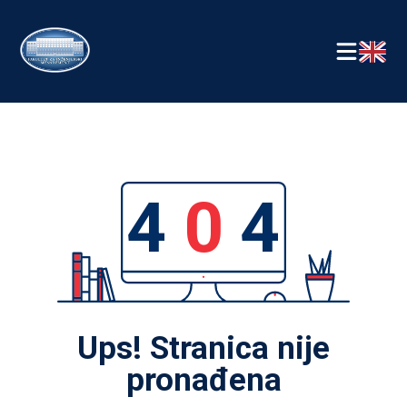
4
0
4
Ups! Stranica nije
pronađena