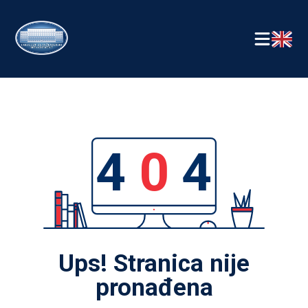
4
0
4
Ups! Stranica nije
pronađena