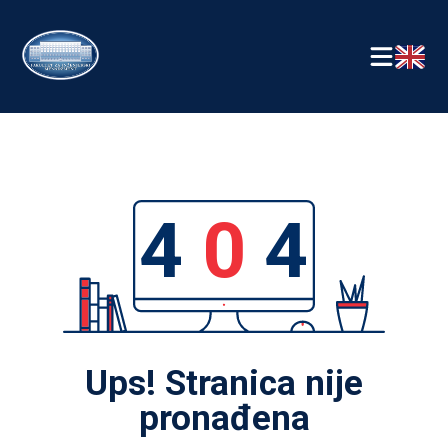
4
0
4
Ups! Stranica nije
pronađena