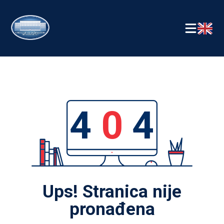
4
0
4
Ups! Stranica nije
pronađena