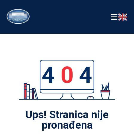
4
0
4
Ups! Stranica nije
pronađena