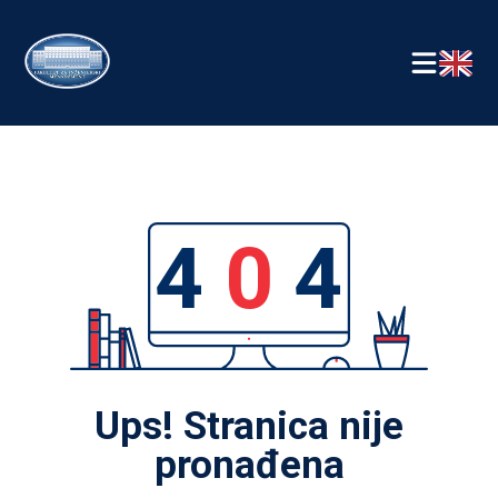
4
0
4
Ups! Stranica nije
pronađena