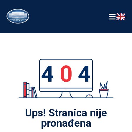
4
0
4
Ups! Stranica nije
pronađena