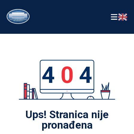
4
0
4
Ups! Stranica nije
pronađena