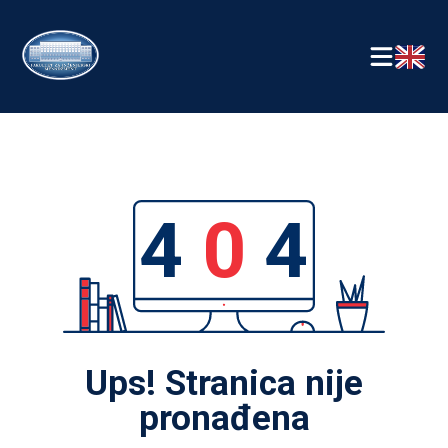
4
0
4
Ups! Stranica nije
pronađena